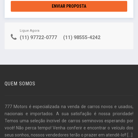
ENVIAR PROPOSTA
Ligue Agora
(11) 97722-0777
(11) 98555-4242
QUEM SOMOS
777 Motors é especializada na venda de carros novos e usados,
nacionais e importados. A sua satisfação é nossa prioridade!
Temos uma seleção íncrivel de carros seminovos esperando por
você! Não perca tempo! Venha conferir e encontrar o veículo dos
seus sonhos, nossos vendedores terão o prazer em atendê-lo!!
[...]