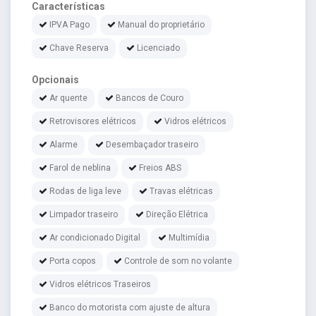
Características
IPVA Pago
Manual do proprietário
Chave Reserva
Licenciado
Opcionais
Ar quente
Bancos de Couro
Retrovisores elétricos
Vidros elétricos
Alarme
Desembaçador traseiro
Farol de neblina
Freios ABS
Rodas de liga leve
Travas elétricas
Limpador traseiro
Direção Elétrica
Ar condicionado Digital
Multimídia
Porta copos
Controle de som no volante
Vidros elétricos Traseiros
Banco do motorista com ajuste de altura