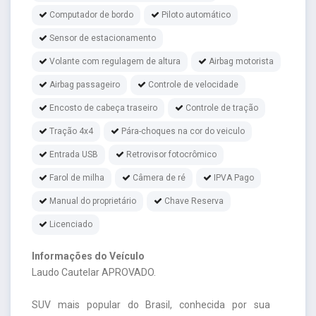
Computador de bordo
Piloto automático
Sensor de estacionamento
Volante com regulagem de altura
Airbag motorista
Airbag passageiro
Controle de velocidade
Encosto de cabeça traseiro
Controle de tração
Tração 4x4
Pára-choques na cor do veiculo
Entrada USB
Retrovisor fotocrômico
Farol de milha
Câmera de ré
IPVA Pago
Manual do proprietário
Chave Reserva
Licenciado
Informações do Veículo
Laudo Cautelar APROVADO.
SUV mais popular do Brasil, conhecida por sua